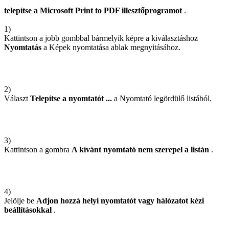
telepítse a Microsoft Print to PDF illesztőprogramot
.
1)
Kattintson a jobb gombbal bármelyik képre a kiválasztáshoz
Nyomtatás
a Képek nyomtatása ablak megnyitásához.
2)
Választ
Telepítse a nyomtatót
...
a Nyomtató legördülő listából.
3)
Kattintson a gombra
A kívánt nyomtató nem szerepel a listán
.
4)
Jelölje be
Adjon hozzá helyi nyomtatót vagy hálózatot kézi
beállításokkal
.