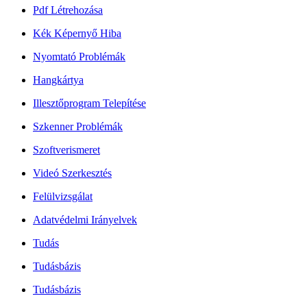
Pdf Létrehozása
Kék Képernyő Hiba
Nyomtató Problémák
Hangkártya
Illesztőprogram Telepítése
Szkenner Problémák
Szoftverismeret
Videó Szerkesztés
Felülvizsgálat
Adatvédelmi Irányelvek
Tudás
Tudásbázis
Tudásbázis