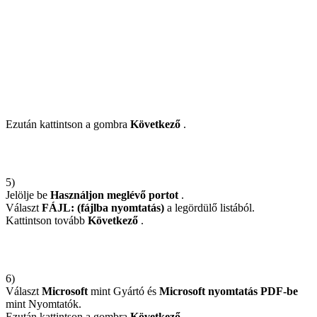
Ezután kattintson a gombra
Következő
.
5)
Jelölje be
Használjon meglévő portot
.
Választ
FÁJL: (fájlba nyomtatás)
a legördülő listából.
Kattintson tovább
Következő
.
6)
Választ
Microsoft
mint Gyártó és
Microsoft nyomtatás PDF-be
mint Nyomtatók.
Ezután kattintson a gombra
Következő
.