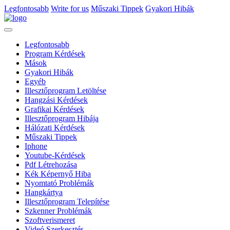
Legfontosabb
Write for us
Műszaki Tippek
Gyakori Hibák
Legfontosabb
Program Kérdések
Mások
Gyakori Hibák
Egyéb
Illesztőprogram Letöltése
Hangzási Kérdések
Grafikai Kérdések
Illesztőprogram Hibája
Hálózati Kérdések
Műszaki Tippek
Iphone
Youtube-Kérdések
Pdf Létrehozása
Kék Képernyő Hiba
Nyomtató Problémák
Hangkártya
Illesztőprogram Telepítése
Szkenner Problémák
Szoftverismeret
Videó Szerkesztés