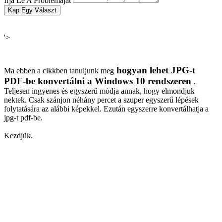
Írja Le A Problémáját
Kap Egy Választ
'>
hogyan lehet JPG-t
Ma ebben a cikkben tanuljunk meg
PDF-be konvertálni a Windows 10 rendszeren
.
Teljesen ingyenes és egyszerű módja annak, hogy elmondjuk
nektek. Csak szánjon néhány percet a szuper egyszerű lépések
folytatására az alábbi képekkel. Ezután egyszerre konvertálhatja a
jpg-t pdf-be.
Kezdjük.