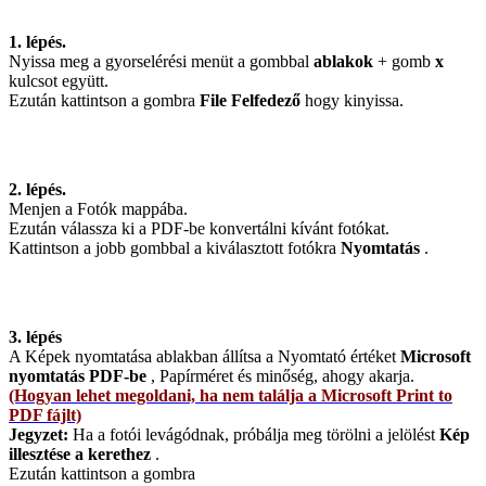
1. lépés.
Nyissa meg a gyorselérési menüt a gombbal
ablakok
+ gomb
x
kulcsot együtt.
Ezután kattintson a gombra
File
Felfedező
hogy kinyissa.
2. lépés.
Menjen a Fotók mappába.
Ezután válassza ki a PDF-be konvertálni kívánt fotókat.
Kattintson a jobb gombbal a kiválasztott fotókra
Nyomtatás
.
3. lépés
A Képek nyomtatása ablakban állítsa a Nyomtató értéket
Microsoft
nyomtatás PDF-be
, Papírméret és minőség, ahogy akarja.
(Hogyan lehet megoldani, ha nem találja a Microsoft Print to
PDF fájlt)
Jegyzet:
Ha a fotói levágódnak, próbálja meg törölni a jelölést
Kép
illesztése a kerethez
.
Ezután kattintson a gombra