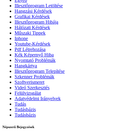
Egyéb
Illesztőprogram Letöltése
Hangzási Kérdések
Grafikai Kérdések
Illesztőprogram Hibája
Hálózati Kérdések
Műszaki Tippek
Iphone
Youtube-Kérdések
Pdf Létrehozása
Kék Képernyő Hiba
Nyomtató Problémák
Hangkártya
Illesztőprogram Telepítése
Szkenner Problémák
Szoftverismeret
Videó Szerkesztés
Felülvizsgálat
Adatvédelmi Irányelvek
Tudás
Tudásbázis
Tudásbázis
Népszerű Bejegyzések