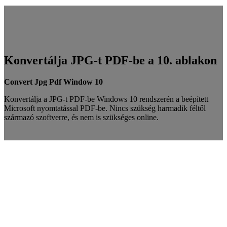
Konvertálja JPG-t PDF-be a 10. ablakon
Convert Jpg Pdf Window 10
Konvertálja a JPG-t PDF-be Windows 10 rendszerén a beépített
Microsoft nyomtatással PDF-be. Nincs szükség harmadik féltől
származó szoftverre, és nem is szükséges online.