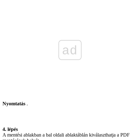
ad
Nyomtatás
.
4. lépés
A mentési ablakban a bal oldali ablaktáblán kiválaszthatja a PDF