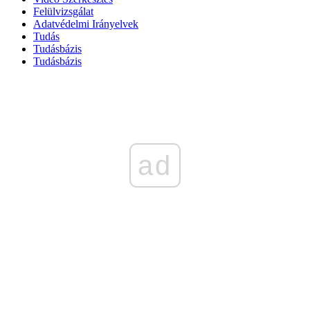
Felülvizsgálat
Adatvédelmi Irányelvek
Tudás
Tudásbázis
Tudásbázis
ad